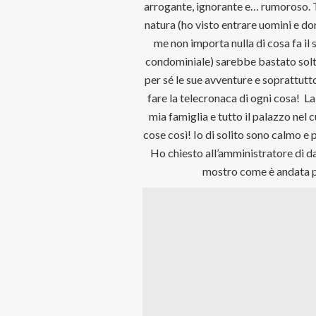
arrogante, ignorante e… rumoroso. Tut
natura (ho visto entrare uomini e donn
me non importa nulla di cosa fa il 
condominiale) sarebbe bastato solt
per sé le sue avventure e soprattutto
fare la telecronaca di ogni cosa!
La
mia famiglia e tutto il palazzo nel 
cose così! Io di solito sono calmo e 
Ho chiesto all’amministratore di dar
mostro come è andata p