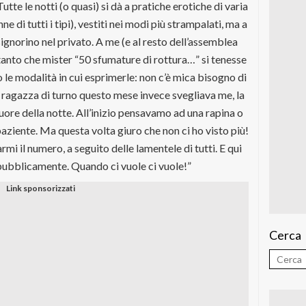
te le notti (o quasi) si dà a pratiche erotiche di varia
e di tutti i tipi), vestiti nei modi più strampalati, ma a
signorino nel privato. A me (e al resto dell’assemblea
anto che mister “50 sfumature di rottura…” si tenesse
 le modalità in cui esprimerle: non c’è mica bisogno di
 ragazza di turno questo mese invece svegliava me, la
cuore della notte. All’inizio pensavamo ad una rapina o
paziente. Ma questa volta giuro che non ci ho visto più!
mi il numero, a seguito delle lamentele di tutti. E qui
ubblicamente. Quando ci vuole ci vuole!”
Cerca