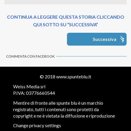
CONTINUA A LEGGERE QUESTA STORIA CLICCANDO
QUI SOTTO SU “SUCCESSIVA”
Successiva
COMMENTA CON FACEBOOK
© 2018
www.spunteblu.it
Weiss Media srl
P.IVA: 03776660544
Mentire di fronte alle spunte blu è un marchio
registrato, tutti i contenuti sono protetti da
copyright e ne è vietata la diffusione e riproduzione
Change privacy settings