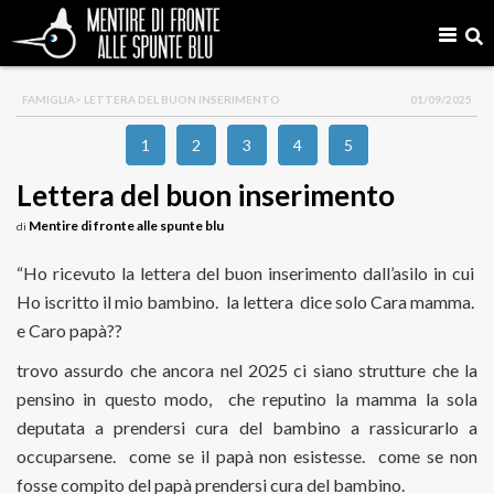
FAMIGLIA
> LETTERA DEL BUON INSERIMENTO
01/09/2025
1
2
3
4
5
Lettera del buon inserimento
Mentire di fronte alle spunte blu
di
“Ho ricevuto la lettera del buon inserimento dall’asilo in cui
Ho iscritto il mio bambino. la lettera dice solo Cara mamma.
e Caro papà??
trovo assurdo che ancora nel 2025 ci siano strutture che la
pensino in questo modo, che reputino la mamma la sola
deputata a prendersi cura del bambino a rassicurarlo a
occuparsene. come se il papà non esistesse. come se non
fosse compito del papà prendersi cura del bambino.