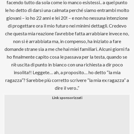
facendo tutto da sola come io manco esistessi.. a quel punto
le ho detto di darsi una calmata perché siamo entrambi molto
giovani – io ho 22 anni e lei 20! – e non ho nessuna intenzione
di progettare ora il mio futuro nei minimi dettagli. Credevo
che questa mia reazione l’avrebbe fatta arrabbiare invece no,
non si è arrabbiata ma, in compenso, ha iniziato a fare
domande strane sia a me che hai miei familiari. Alcuni giorni fa
ho finalmente capito cosa le passava per la testa, quando se
n’è uscita di punto in bianco con una richiesta a dir poco
insolita!! Leggete… ah, a proposito… ho detto “la mia
ragazza”? Sarebbe più corretto scrivere “la mia ex ragazza” a
dire il vero..”