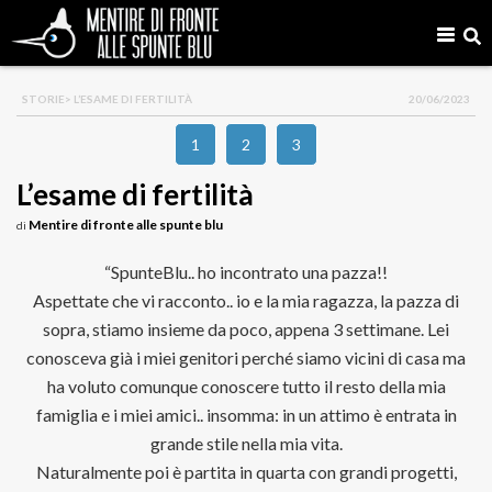
STORIE
> L’ESAME DI FERTILITÀ
20/06/2023
1
2
3
L’esame di fertilità
Mentire di fronte alle spunte blu
di
“SpunteBlu.. ho incontrato una pazza!!
Aspettate che vi racconto.. io e la mia ragazza, la pazza di
sopra, stiamo insieme da poco, appena 3 settimane. Lei
conosceva già i miei genitori perché siamo vicini di casa ma
ha voluto comunque conoscere tutto il resto della mia
famiglia e i miei amici.. insomma: in un attimo è entrata in
grande stile nella mia vita.
Naturalmente poi è partita in quarta con grandi progetti,