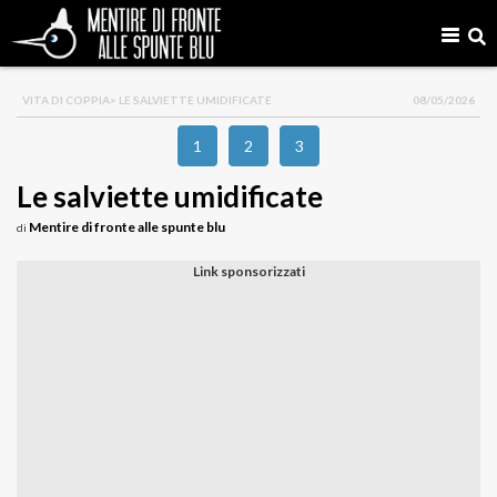
VITA DI COPPIA
> LE SALVIETTE UMIDIFICATE
08/05/2026
1
2
3
Le salviette umidificate
Mentire di fronte alle spunte blu
di