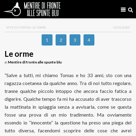
VITA DI COPPIA
> LE ORME
13/01/2025
1
2
3
4
Le orme
Mentire di fronte alle spunte blu
di
“Salve a tutti, mi chiamo Tomas e ho 33 anni, sto con una
ragazza coetanea da qualche anno. Tra di noi tutto regolare,
tranne qualche piccolo intoppo che ancora faccio fatica a
digerire. Qualche tempo fa mi ha accusato di aver trascorso
la mattinata in spiaggia senza a avvisarla, come se questa
fosse una prova di un mio tradimento. Ma ovviamente
essendo io “innocente” la questione ha preso una piega del
tutto diversa, facendomi scoprire delle cose che avrei