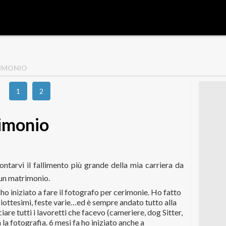
RIMONIO
1
2
rimonio
ntarvi il fallimento più grande della mia carriera da
 un matrimonio.
o iniziato a fare il fotografo per cerimonie. Ho fatto
iottesimi, feste varie…ed è sempre andato tutto alla
iare tutti i lavoretti che facevo (cameriere, dog Sitter,
la fotografia. 6 mesi fa ho iniziato anche a