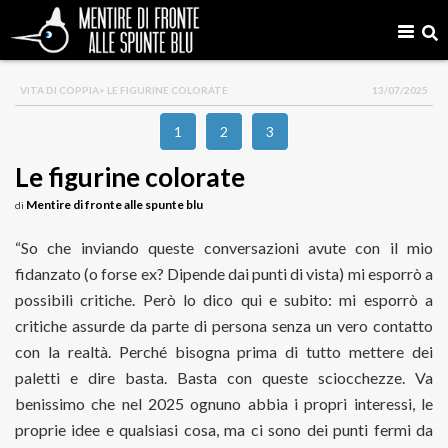
VITA DI COPPIA
> LE FIGURINE COLORATE
13/07/2025
1
2
3
Le figurine colorate
Mentire di fronte alle spunte blu
di
“So che inviando queste conversazioni avute con il mio
fidanzato (o forse ex? Dipende dai punti di vista) mi esporrò a
possibili critiche. Però lo dico qui e subito: mi esporrò a
critiche assurde da parte di persona senza un vero contatto
con la realtà. Perché bisogna prima di tutto mettere dei
paletti e dire basta. Basta con queste sciocchezze. Va
benissimo che nel 2025 ognuno abbia i propri interessi, le
proprie idee e qualsiasi cosa, ma ci sono dei punti fermi da