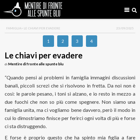
FAMIGLIA
> LE CHIAVI PER EVADERE
23/09/2025
1
2
3
4
Le chiavi per evadere
Mentire di fronte alle spunte blu
di
“Quando pensi ai problemi in famiglia immagini discussioni
banali, piccoli screzi che si risolvono in fretta. Da noi non è
così: le parole pesano, i toni si alzano, e io resto in mezzo a
due fuochi che non so più come spegnere. Non siamo una
famiglia unita, ma ci vogliamo bene davvero, però il modo in
cui lo dimostriamo finisce per ferirci ogni volta di più e forse
ci sta distruggendo.
E forse è proprio questo che ha spinto mia figlia a fare