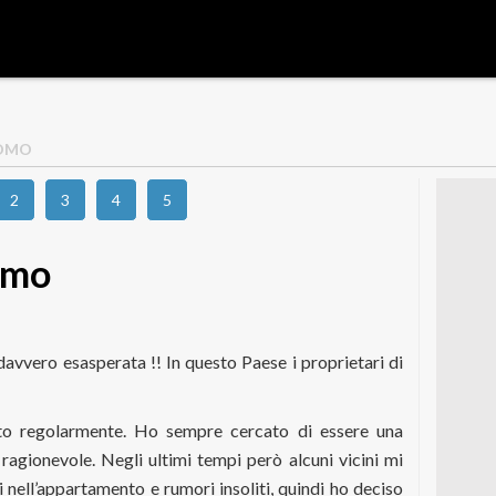
UOMO
2
3
4
5
omo
 davvero esasperata !! In questo Paese i proprietari di
to regolarmente. Ho sempre cercato di essere una
 ragionevole. Negli ultimi tempi però alcuni vicini mi
nell’appartamento e rumori insoliti, quindi ho deciso