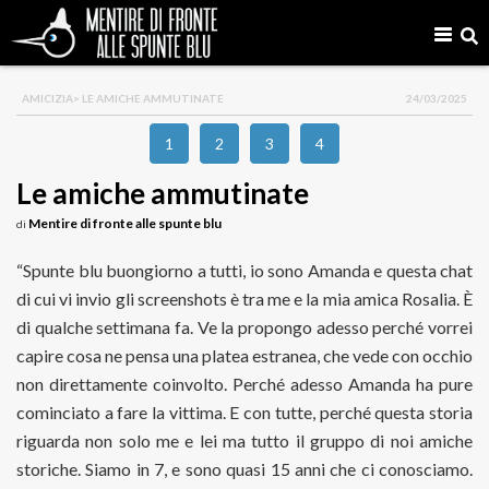
AMICIZIA
> LE AMICHE AMMUTINATE
24/03/2025
1
2
3
4
Le amiche ammutinate
Mentire di fronte alle spunte blu
di
“Spunte blu buongiorno a tutti, io sono Amanda e questa chat
di cui vi invio gli screenshots è tra me e la mia amica Rosalia. È
di qualche settimana fa. Ve la propongo adesso perché vorrei
capire cosa ne pensa una platea estranea, che vede con occhio
non direttamente coinvolto. Perché adesso Amanda ha pure
cominciato a fare la vittima. E con tutte, perché questa storia
riguarda non solo me e lei ma tutto il gruppo di noi amiche
storiche. Siamo in 7, e sono quasi 15 anni che ci conosciamo.