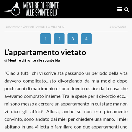
DRAMMA
> L’APPARTAMENTO VIETATO
24/07/2025
1
2
3
4
L’appartamento vietato
Mentire di fronte alle spunte blu
di
“Ciao a tutti, chi vi scrive sta passando un periodo della vita
davvero complicato…sto divorziando da mia moglie dopo
pochi anni di matrimonio e sono dovuto uscire dalla casa che
avevamo comprato insieme. Tra le spese per il divorzio ecc…
mi sono messo a cercare un appartamento in cui stare ma non
vi dico gli affitti! Allora, anche se non ero pienamente
convinto, sono andato dai miei per chiedere una mano. I miei
abitano in una villetta bifamiliare con due appartamenti uno