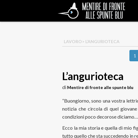
LAVORO
> L’ANGURIOTECA
1
L’angurioteca
di
Mentire di fronte alle spunte blu
“Buongiorno, sono una vostra lettric
notizia che circola di quel giovane
condizioni poco decorose diciamo…
Ecco la mia storia e quella di mio fi
tutto quello che sta succedendo in r