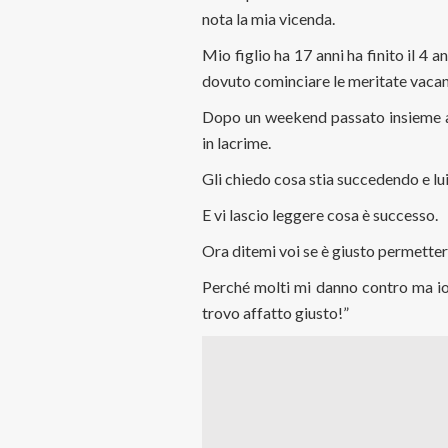
nota la mia vicenda.
Mio figlio ha 17 anni ha finito il 4 
dovuto cominciare le meritate vacan
Dopo un weekend passato insieme al 
in lacrime.
Gli chiedo cosa stia succedendo e lu
E vi lascio leggere cosa è successo.
Ora ditemi voi se è giusto permettere
Perché molti mi danno contro ma io
trovo affatto giusto!”