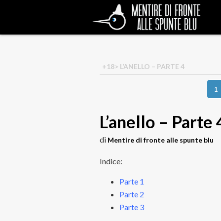
+18
> L’ANELLO – PARTE 4
1
L’anello – Parte 
di
Mentire di fronte alle spunte blu
Indice:
Parte 1
Parte 2
Parte 3