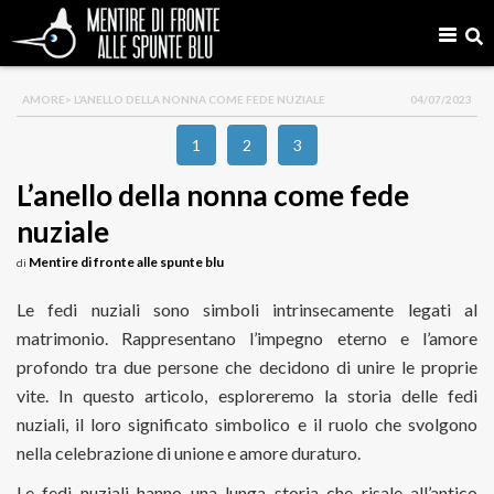
AMORE
> L’ANELLO DELLA NONNA COME FEDE NUZIALE
04/07/2023
1
2
3
L’anello della nonna come fede
nuziale
Mentire di fronte alle spunte blu
di
Le fedi nuziali sono simboli intrinsecamente legati al
matrimonio. Rappresentano l’impegno eterno e l’amore
profondo tra due persone che decidono di unire le proprie
vite. In questo articolo, esploreremo la storia delle fedi
nuziali, il loro significato simbolico e il ruolo che svolgono
nella celebrazione di unione e amore duraturo.
Le fedi nuziali hanno una lunga storia che risale all’antico