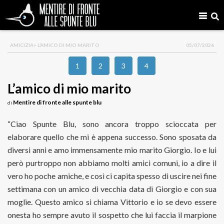
AMICIZIA
> L’AMICO DI MIO MARITO
05/07/2026
1
2
3
4
L’amico di mio marito
Mentire di fronte alle spunte blu
di
“Ciao Spunte Blu, sono ancora troppo scioccata per
elaborare quello che mi è appena successo. Sono sposata da
diversi anni e amo immensamente mio marito Giorgio. Io e lui
però purtroppo non abbiamo molti amici comuni, io a dire il
vero ho poche amiche, e così ci capita spesso di uscire nei fine
settimana con un amico di vecchia data di Giorgio e con sua
moglie. Questo amico si chiama Vittorio e io se devo essere
onesta ho sempre avuto il sospetto che lui faccia il marpione