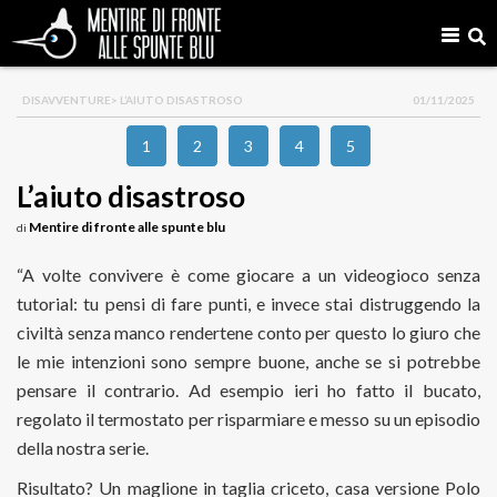
DISAVVENTURE
> L’AIUTO DISASTROSO
01/11/2025
1
2
3
4
5
L’aiuto disastroso
Mentire di fronte alle spunte blu
di
“A volte convivere è come giocare a un videogioco senza
tutorial: tu pensi di fare punti, e invece stai distruggendo la
civiltà senza manco rendertene conto per questo lo giuro che
le mie intenzioni sono sempre buone, anche se si potrebbe
pensare il contrario. Ad esempio ieri ho fatto il bucato,
regolato il termostato per risparmiare e messo su un episodio
della nostra serie.
Risultato? Un maglione in taglia criceto, casa versione Polo