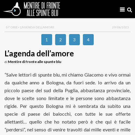
STORIE
> L’AGENDA DELL’AMORE
29/06/2023
1
2
3
4
L’agenda dell’amore
Mentire di fronte alle spunte blu
di
“Salve lettori di spunte blu, mi chiamo Giacomo e vivo ormai
da qualche anno a Bologna, da fuori sede. Io arrivo da un
piccolo paese del sud della Puglia, abbastanza provinciale,
dove le scelte sono limitate e le persone sono abbastanza
rigide. Per questo Bologna mi è sembrata da subito una
specie di paese dei balocchi, con tutte le sue offerte
allettanti… quello che ho notato però è che qui è facile
“perdersi”, nel senso di venire travolti dai mille eventi e mille