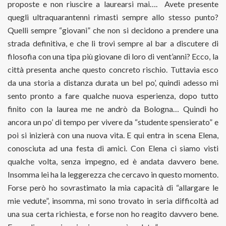
proposte e non riuscire a laurearsi mai….
Avete presente
quegli ultraquarantenni rimasti sempre allo stesso punto?
Quelli sempre “giovani” che non si decidono a prendere una
strada definitiva, e che li trovi sempre al bar a discutere di
filosofia con una tipa più giovane di loro di vent’anni? Ecco, la
città presenta anche questo concreto rischio. Tuttavia esco
da una storia a distanza durata un bel po’, quindi adesso mi
sento pronto a fare qualche nuova esperienza, dopo tutto
finito con la laurea me ne andrò da Bologna… Quindi ho
ancora un po’ di tempo per vivere da “studente spensierato” e
poi si inizierà con una nuova vita. E qui entra in scena Elena,
conosciuta ad una festa di amici. Con Elena ci siamo visti
qualche volta, senza impegno, ed è andata davvero bene.
Insomma lei ha la leggerezza che cercavo in questo momento.
Forse però ho sovrastimato la mia capacità di “allargare le
mie vedute”, insomma, mi sono trovato in seria difficoltà ad
una sua certa richiesta, e forse non ho reagito davvero bene.