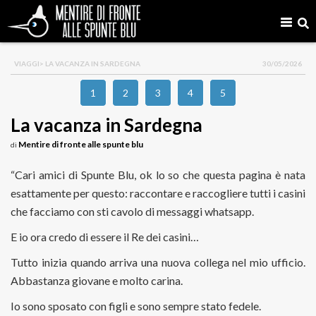
VIAGGI
> LA VACANZA IN SARDEGNA
30/05/2026
1
2
3
4
5
La vacanza in Sardegna
Mentire di fronte alle spunte blu
di
“Cari amici di Spunte Blu, ok lo so che questa pagina è nata
esattamente per questo: raccontare e raccogliere tutti i casini
che facciamo con sti cavolo di messaggi whatsapp.
E io ora credo di essere il Re dei casini…
Tutto inizia quando arriva una nuova collega nel mio ufficio.
Abbastanza giovane e molto carina.
Io sono sposato con figli e sono sempre stato fedele.