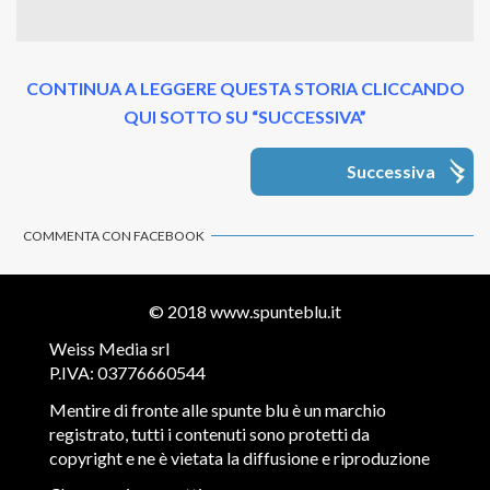
CONTINUA A LEGGERE QUESTA STORIA CLICCANDO
QUI SOTTO SU “SUCCESSIVA”
Successiva
COMMENTA CON FACEBOOK
© 2018
www.spunteblu.it
Weiss Media srl
P.IVA: 03776660544
Mentire di fronte alle spunte blu è un marchio
registrato, tutti i contenuti sono protetti da
copyright e ne è vietata la diffusione e riproduzione