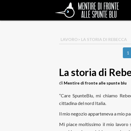
LAVORO
> LA STORIA DI REBECCA
1
La storia di Reb
di
Mentire di fronte alle spunte blu
“Care SpunteBlu, mi chiamo Rebec
cittadina del nord Italia.
Il mio negozio apparteneva a mio padre
Mi piace moltissimo il mio lavoro s