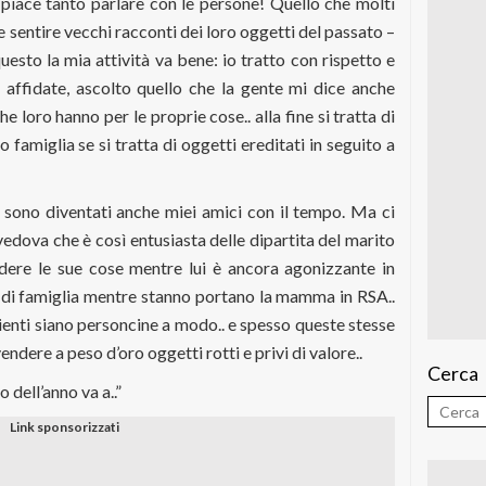
 piace tanto parlare con le persone! Quello che molti
 e sentire vecchi racconti dei loro oggetti del passato –
esto la mia attività va bene: io tratto con rispetto e
affidate, ascolto quello che la gente mi dice anche
e loro hanno per le proprie cose.. alla fine si tratta di
o famiglia se si tratta di oggetti ereditati in seguito a
i sono diventati anche miei amici con il tempo. Ma ci
edova che è così entusiasta delle dipartita del marito
ndere le sue cose mentre lui è ancora agonizzante in
to di famiglia mentre stanno portano la mamma in RSA..
clienti siano personcine a modo.. e spesso queste stesse
ndere a peso d’oro oggetti rotti e privi di valore..
Cerca
dell’anno va a..”