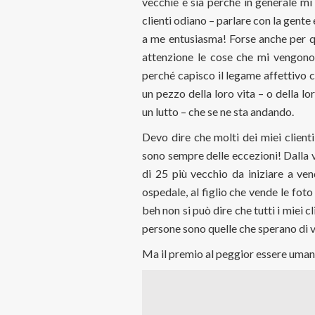
vecchie e sia perché in generale mi
clienti odiano – parlare con la gente
a me entusiasma! Forse anche per qu
attenzione le cose che mi vengono 
perché capisco il legame affettivo ch
un pezzo della loro vita – o della lor
un lutto – che se ne sta andando.
Devo dire che molti dei miei client
sono sempre delle eccezioni! Dalla v
di 25 più vecchio da iniziare a ve
ospedale, al figlio che vende le fo
beh non si può dire che tutti i miei 
persone sono quelle che sperano di ve
Ma il premio al peggior essere umano 