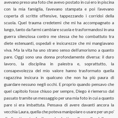
avevano preso una foto che avevo postato in cui ero in piscina
con la mia famiglia, l’avevano stampata e poi l’avevano
coperta di scritte offensive, tappezzando i corridoi della
scuola. Quel trauma credetemi che mi ha accompagnato a
lungo, tanto da farmi cambiare scuola e trasformandosi in una
guerra silenziosa contro me stessa che ho combattuto tra
diete estenuanti, ospedali e insicurezze che mi mangiavano
viva. Ma la vita ha uno strano senso dell’umorismo a quanto
pare. Oggi sono una donna profondamente diversa: il duro
lavoro, la disciplina in palestra e, soprattutto, la
consapevolezza del mio valore hanno trasformato quella
ragazzina insicura in qualcuno che non ha più paura di
guardare nessuno negli occhi. E proprio quando pensavo che
quel capitolo fosse chiuso per sempre, Diego è riemerso dal
passato tramite un messaggio per una mia foto in cui a quanto
pare si era imbattuta. Pensava di avere davanti ancora la
vecchia Laura, quella che poteva manipolare o usare per un po’