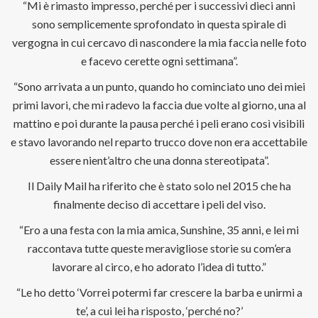
“Mi è rimasto impresso, perché per i successivi dieci anni
sono semplicemente sprofondato in questa spirale di
vergogna in cui cercavo di nascondere la mia faccia nelle foto
e facevo cerette ogni settimana”.
“Sono arrivata a un punto, quando ho cominciato uno dei miei
primi lavori, che mi radevo la faccia due volte al giorno, una al
mattino e poi durante la pausa perché i peli erano così visibili
e stavo lavorando nel reparto trucco dove non era accettabile
essere nient’altro che una donna stereotipata”.
Il Daily Mail ha riferito che è stato solo nel 2015 che ha
finalmente deciso di accettare i peli del viso.
“Ero a una festa con la mia amica, Sunshine, 35 anni, e lei mi
raccontava tutte queste meravigliose storie su com’era
lavorare al circo, e ho adorato l’idea di tutto.”
“Le ho detto ‘Vorrei potermi far crescere la barba e unirmi a
te’, a cui lei ha risposto, ‘perché no?’