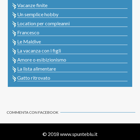
Vacanze finite
Un semplice hobby
Location per compleanni
Francesco
Le Maldive
La vacanza con i figli
Amore o esibizionismo
La lista alimentare
Gatto ritrovato
COMMENTA CON FACEBOOK
© 2018
www.spunteblu.it