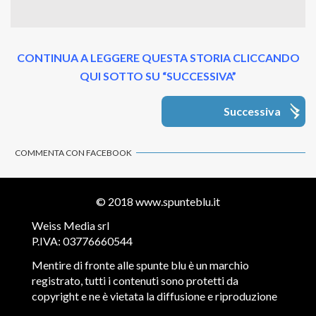
CONTINUA A LEGGERE QUESTA STORIA CLICCANDO
QUI SOTTO SU “SUCCESSIVA”
Successiva
COMMENTA CON FACEBOOK
© 2018
www.spunteblu.it
Weiss Media srl
P.IVA: 03776660544
Mentire di fronte alle spunte blu è un marchio
registrato, tutti i contenuti sono protetti da
copyright e ne è vietata la diffusione e riproduzione