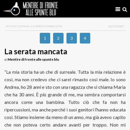
VITA DI COPPIA
> LA SERATA MANCATA
16/10/2025
1
2
3
4
La serata mancata
Mentire di fronte alle spunte blu
di
“La mia storia ha un che di surreale. Tutta la mia relazione è
così, ma non credevo che ci sarei rimasto così male. Io sono
Andrea, ho 28 anni e sto con una ragazza che si chiama Maria
che ha 30 anni. È più grande di me, ma sembra comportarsi
ancora come una bambina. Tutto ciò che fa non ha
ripercussioni, ma anche perché i suoi genitori l’hanno educata
così. Stiamo insieme da meno di un anno, ma già avevo capito
che non poteva certo andare avanti per troppo. Non mi