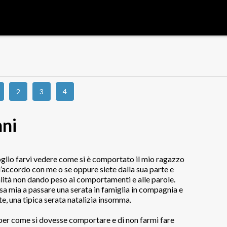
2
3
4
nni
oglio farvi vedere come si è comportato il mio ragazzo
d’accordo con me o se oppure siete dalla sua parte e
alità non dando peso ai comportamenti e alle parole.
asa mia a passare una serata in famiglia in compagnia e
te, una tipica serata natalizia insomma.
per come si dovesse comportare e di non farmi fare