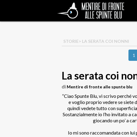
STORIE
> LA SERATA COI NONNI
1
La serata coi no
di
Mentire di fronte alle spunte blu
“Ciao Spunte Blu, vi scrivo perché v
e voglio proprio vedere se siete 
quindi vedete tutto con superfici
Sostanzialmente io l’ho invitato a c
giocando un po’ a car
Io mi sono raccomandata con lui 