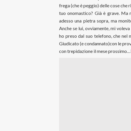
frega (che è peggio) delle cose che 
tuo onomastico? Già è grave. Ma r
adesso una pietra sopra, ma monitor
Anche se lui, ovviamente, mi voleva 
ho preso dal suo telefono, che nel m
Giudicato (e condannato)con le prove
con trepidazione il mese prossimo…i