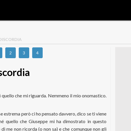
 DISCORDIA
2
3
4
iscordia
 di quello che mi riguarda. Nemmeno il mio onomastico.
e estrema però ci ho pensato davvero, dico se ti viene
rché quello che Giuseppe mi ha dimostrato in questo
 di me non ricorda (o non sa) e che comunque non gli