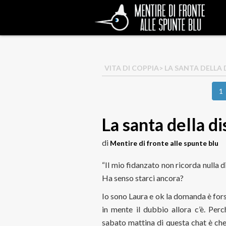
VITA DI COPPIA
> LA SANTA DELLA
1
La santa della d
di
Mentire di fronte alle spunte blu
“Il mio fidanzato non ricorda nulla
Ha senso starci ancora?
Io sono Laura e ok la domanda è fors
in mente il dubbio allora c’è. Pe
sabato mattina di questa chat è che