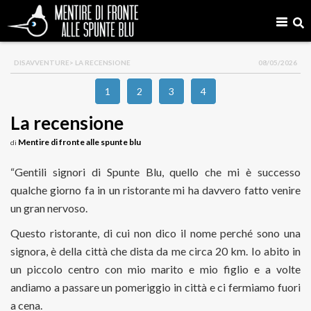
DISAVVENTURE
> LA RECENSIONE
08/05/2026
1
2
3
4
La recensione
Mentire di fronte alle spunte blu
di
“Gentili signori di Spunte Blu, quello che mi è successo
qualche giorno fa in un ristorante mi ha davvero fatto venire
un gran nervoso.
Questo ristorante, di cui non dico il nome perché sono una
signora, è della città che dista da me circa 20 km. Io abito in
un piccolo centro con mio marito e mio figlio e a volte
andiamo a passare un pomeriggio in città e ci fermiamo fuori
a cena.