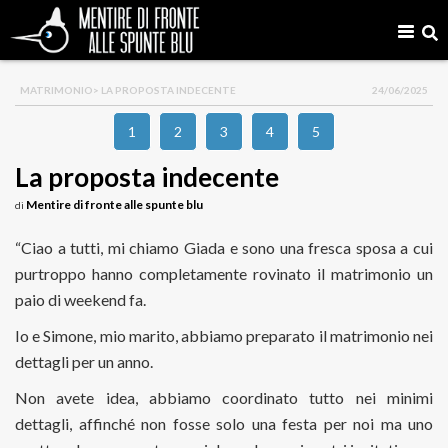
MATRIMONIO
> LA PROPOSTA INDECENTE
24/06/2025
1
2
3
4
5
La proposta indecente
Mentire di fronte alle spunte blu
di
“Ciao a tutti, mi chiamo Giada e sono una fresca sposa a cui
purtroppo hanno completamente rovinato il matrimonio un
paio di weekend fa.
Io e Simone, mio marito, abbiamo preparato il matrimonio nei
dettagli per un anno.
Non avete idea, abbiamo coordinato tutto nei minimi
dettagli, affinché non fosse solo una festa per noi ma uno