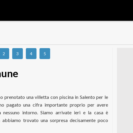
2
3
4
5
omune
 prenotato una villetta con piscina in Salento per le
mo pagato una cifra importante proprio per avere
za nessuno intorno. Siamo arrivate ieri e la casa è
na abbiamo trovato una sorpresa decisamente poco