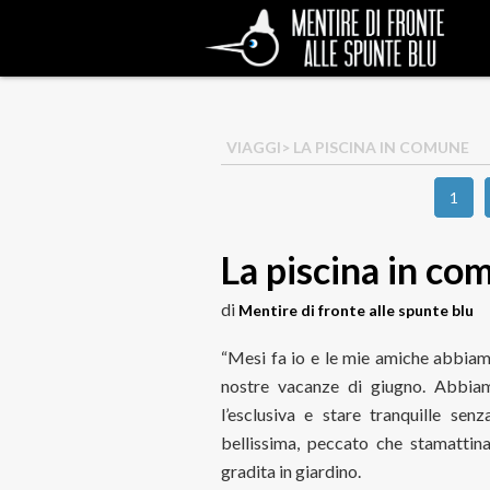
VIAGGI
> LA PISCINA IN COMUNE
1
La piscina in c
di
Mentire di fronte alle spunte blu
“Mesi fa io e le mie amiche abbiamo
nostre vacanze di giugno. Abbia
l’esclusiva e stare tranquille sen
bellissima, peccato che stamatti
gradita in giardino.