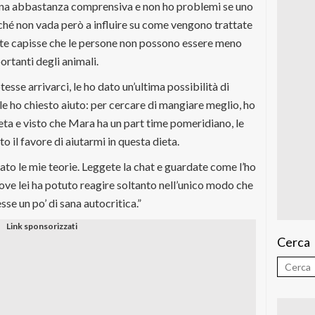
ona abbastanza comprensiva e non ho problemi se uno
rché non vada però a influire su come vengono trattate
ente capisse che le persone non possono essere meno
ortanti degli animali.
se arrivarci, le ho dato un’ultima possibilità di
e ho chiesto aiuto: per cercare di mangiare meglio, ho
eta e visto che Mara ha un part time pomeridiano, le
o il favore di aiutarmi in questa dieta.
o le mie teorie. Leggete la chat e guardate come l’ho
 dove lei ha potuto reagire soltanto nell’unico modo che
se un po’ di sana autocritica.”
Cerca