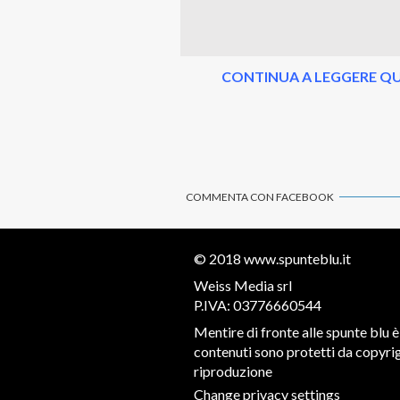
CONTINUA A LEGGERE QU
COMMENTA CON FACEBOOK
© 2018
www.spunteblu.it
Weiss Media srl
P.IVA: 03776660544
Mentire di fronte alle spunte blu è 
contenuti sono protetti da copyrigh
riproduzione
Change privacy settings