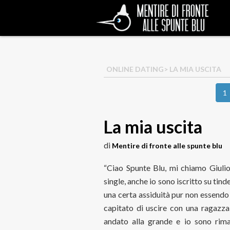
ONLINE DATING
> LA MIA USCITA
1
La mia uscita
di
Mentire di fronte alle spunte blu
“Ciao Spunte Blu, mi chiamo Giuli
single, anche io sono iscritto su ti
una certa assiduità pur non essendo 
capitato di uscire con una ragazza
andato alla grande e io sono rima