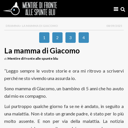
DRAMMA
> LA MAMMA DI GIACOMO
08/09/2025
1
2
3
4
La mamma di Giacomo
Mentire di fronte alle spunte blu
di
“Leggo sempre le vostre storie e ora mi ritrovo a scrivervi
perché ne sto vivendo una assurda io.
Sono mamma di Giacomo, un bambino di 5 anni che ho avuto
dal mio ex compagno.
Lui purtroppo qualche giorno fa se ne è andato, in seguito a
una malattia. Non è stato un grande padre, è stato per lo più
molto assente. E non per via della malattia. La notizia