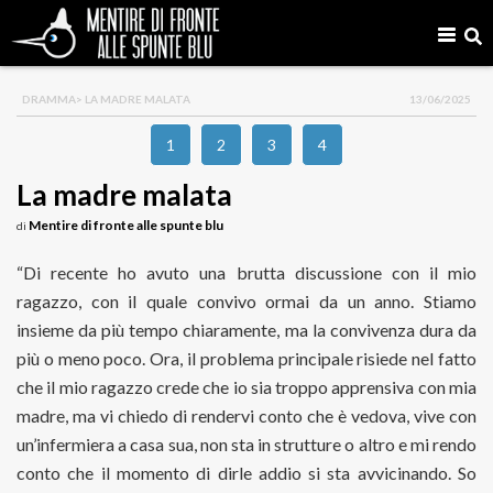
DRAMMA
> LA MADRE MALATA
13/06/2025
1
2
3
4
La madre malata
Mentire di fronte alle spunte blu
di
“Di recente ho avuto una brutta discussione con il mio
ragazzo, con il quale convivo ormai da un anno. Stiamo
insieme da più tempo chiaramente, ma la convivenza dura da
più o meno poco. Ora, il problema principale risiede nel fatto
che il mio ragazzo crede che io sia troppo apprensiva con mia
madre, ma vi chiedo di rendervi conto che è vedova, vive con
un’infermiera a casa sua, non sta in strutture o altro e mi rendo
conto che il momento di dirle addio si sta avvicinando. So