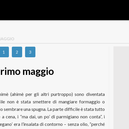
 MAGGIO
1
2
3
 primo maggio
mè (ahimè per gli altri purtroppo) sono diventata
icile non è stata smettere di mangiare formaggio o
lo sembrare una spugna. La parte difficile è stata tutto
 a cena, i “ma dai, un po’ di parmigiano non conta”, i
vegano’ era l’insalata di contorno – senza olio, “perché