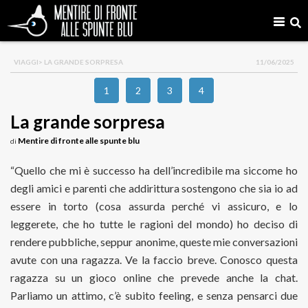
VIAGGI
> LA GRANDE SORPRESA
11/06/2025
1
2
3
4
La grande sorpresa
Mentire di fronte alle spunte blu
di
“Quello che mi è successo ha dell’incredibile ma siccome ho
degli amici e parenti che addirittura sostengono che sia io ad
essere in torto (cosa assurda perché vi assicuro, e lo
leggerete, che ho tutte le ragioni del mondo) ho deciso di
rendere pubbliche, seppur anonime, queste mie conversazioni
avute con una ragazza. Ve la faccio breve. Conosco questa
ragazza su un gioco online che prevede anche la chat.
Parliamo un attimo, c’è subito feeling, e senza pensarci due