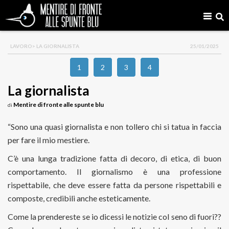
LAVORO
> LA GIORNALISTA
25/01/2025
1
2
3
4
La giornalista
Mentire di fronte alle spunte blu
di
“Sono una quasi giornalista e non tollero chi si tatua in faccia
per fare il mio mestiere.
C’è una lunga tradizione fatta di decoro, di etica, di buon
comportamento. Il giornalismo è una professione
rispettabile, che deve essere fatta da persone rispettabili e
composte, credibili anche esteticamente.
Come la prendereste se io dicessi le notizie col seno di fuori??