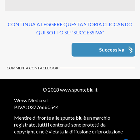
CONTINUA A LEGGERE QUESTA STORIA CLICCANDO
QUI SOTTO SU “SUCCESSIVA”
Successiva
COMMENTA CON FACEBOOK
© 2018
www.spunteblu.it
Weiss Media srl
P.IVA: 03776660544
Mentire di fronte alle spunte blu è un marchio
registrato, tutti i contenuti sono protetti da
copyright e ne è vietata la diffusione e riproduzione