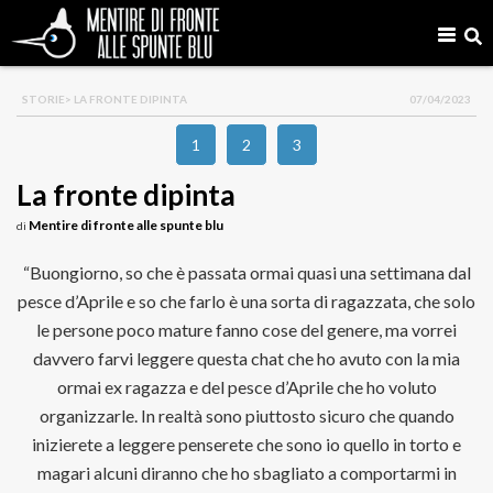
STORIE
> LA FRONTE DIPINTA
07/04/2023
1
2
3
La fronte dipinta
Mentire di fronte alle spunte blu
di
“Buongiorno, so che è passata ormai quasi una settimana dal
pesce d’Aprile e so che farlo è una sorta di ragazzata, che solo
le persone poco mature fanno cose del genere, ma vorrei
davvero farvi leggere questa chat che ho avuto con la mia
ormai ex ragazza e del pesce d’Aprile che ho voluto
organizzarle. In realtà sono piuttosto sicuro che quando
inizierete a leggere penserete che sono io quello in torto e
magari alcuni diranno che ho sbagliato a comportarmi in