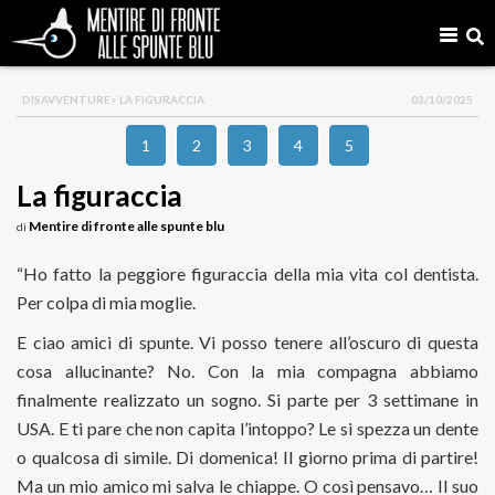
DISAVVENTURE
> LA FIGURACCIA
03/10/2025
1
2
3
4
5
La figuraccia
Mentire di fronte alle spunte blu
di
“Ho fatto la peggiore figuraccia della mia vita col dentista.
Per colpa di mia moglie.
E ciao amici di spunte. Vi posso tenere all’oscuro di questa
cosa allucinante? No. Con la mia compagna abbiamo
finalmente realizzato un sogno. Si parte per 3 settimane in
USA. E ti pare che non capita l’intoppo? Le si spezza un dente
o qualcosa di simile. Di domenica! Il giorno prima di partire!
Ma un mio amico mi salva le chiappe. O così pensavo… Il suo