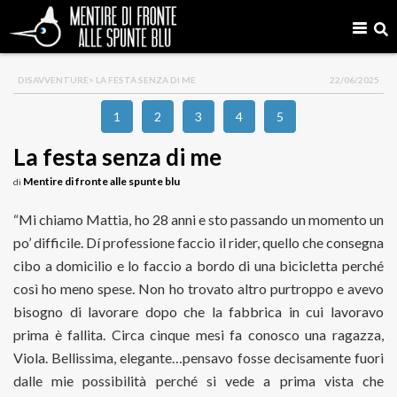
DISAVVENTURE
> LA FESTA SENZA DI ME
22/06/2025
1
2
3
4
5
La festa senza di me
Mentire di fronte alle spunte blu
di
“Mi chiamo Mattia, ho 28 anni e sto passando un momento un
po’ difficile. Dí professione faccio il rider, quello che consegna
cibo a domicilio e lo faccio a bordo di una bicicletta perché
così ho meno spese. Non ho trovato altro purtroppo e avevo
bisogno di lavorare dopo che la fabbrica in cui lavoravo
prima è fallita. Circa cinque mesi fa conosco una ragazza,
Viola. Bellissima, elegante…pensavo fosse decisamente fuori
dalle mie possibilità perché si vede a prima vista che