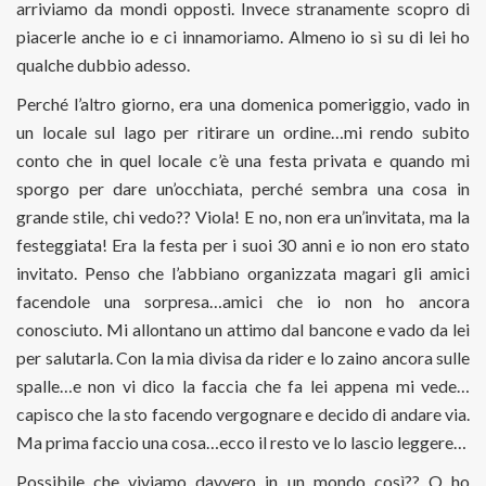
arriviamo da mondi opposti. Invece stranamente scopro di
piacerle anche io e ci innamoriamo. Almeno io sì su di lei ho
qualche dubbio adesso.
Perché l’altro giorno, era una domenica pomeriggio, vado in
un locale sul lago per ritirare un ordine…mi rendo subito
conto che in quel locale c’è una festa privata e quando mi
sporgo per dare un’occhiata, perché sembra una cosa in
grande stile, chi vedo?? Viola! E no, non era un’invitata, ma la
festeggiata! Era la festa per i suoi 30 anni e io non ero stato
invitato. Penso che l’abbiano organizzata magari gli amici
facendole una sorpresa…amici che io non ho ancora
conosciuto. Mi allontano un attimo dal bancone e vado da lei
per salutarla. Con la mia divisa da rider e lo zaino ancora sulle
spalle…e non vi dico la faccia che fa lei appena mi vede…
capisco che la sto facendo vergognare e decido di andare via.
Ma prima faccio una cosa…ecco il resto ve lo lascio leggere…
Possibile che viviamo davvero in un mondo così?? O ho