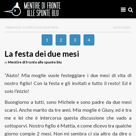
FAMIGLIA
> LA FESTA DEI DUE MESI
30/05/2026
1
2
3
4
La festa dei due mesi
Mentire di fronte alle spunte blu
di
“Aiuto! Mia moglie vuole festeggiare i due mesi di vita di
nostro figlio! Con la festa e gli invitati e tutto il resto! Ed è
solo l’inizio!
Buongiorno a tutti, sono Michele e sono padre da due mesi
scarsi. Anche marito da tre anni. Mia moglie è Giusy, ed è tra
me e lei che è intercorsa questa discussione che vado a
sottoporvi. Nostro figlio è Mattia, e come dicevo tra qualche
giorno compie 2 mesi. Non mi sembra ci sia altro da dire o