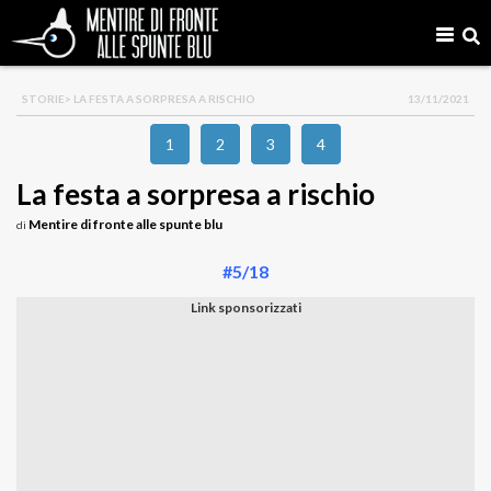
STORIE
> LA FESTA A SORPRESA A RISCHIO
13/11/2021
1
2
3
4
La festa a sorpresa a rischio
Mentire di fronte alle spunte blu
di
#5/18