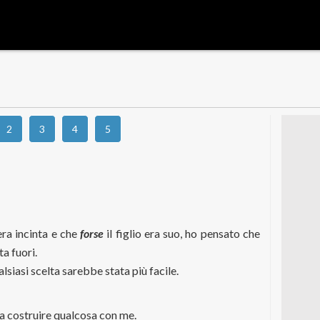
2
3
4
5
ra incinta e che
forse
il figlio era suo, ho pensato che
a fuori.
siasi scelta sarebbe stata più facile.
.
a costruire qualcosa con me.