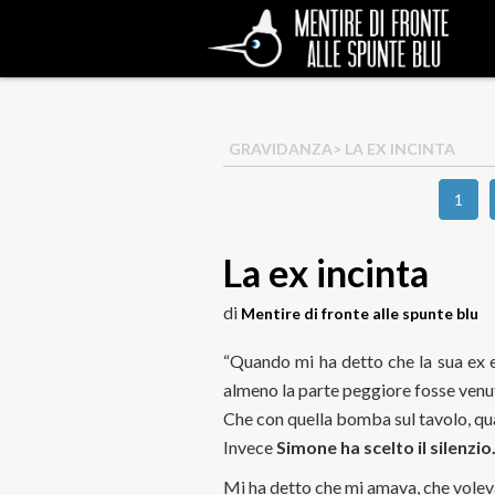
GRAVIDANZA
> LA EX INCINTA
1
La ex incinta
di
Mentire di fronte alle spunte blu
“Quando mi ha detto che la sua ex e
almeno la parte peggiore fosse venut
Che con quella bomba sul tavolo, qual
Invece
Simone ha scelto il silenzio
Mi ha detto che mi amava, che volev