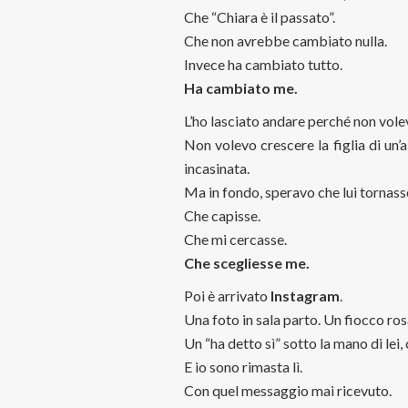
Che “Chiara è il passato”.
Che non avrebbe cambiato nulla.
Invece ha cambiato tutto.
Ha cambiato me.
L’ho lasciato andare perché non volev
Non volevo crescere la figlia di un’a
incasinata.
Ma in fondo, speravo che lui tornass
Che capisse.
Che mi cercasse.
Che scegliesse me.
Poi è arrivato
Instagram
.
Una foto in sala parto. Un fiocco ro
Un “ha detto sì” sotto la mano di lei, c
E io sono rimasta lì.
Con quel messaggio mai ricevuto.