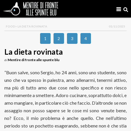
FOOD
> LA DIETA ROVINATA
01/11/2025
1
2
3
4
La dieta rovinata
Mentire di fronte alle spunte blu
di
“Buon salve, sono Sergio, ho 24 anni, sono uno studente, sono
uno che va spesso in palestra, amo allenarmi, tenermi attivo,
ma più di tutto amo due cose nello specifico e non riesco
minimamente a smettere. Adoro cucinare, soprattutto dolci, e
amo mangiare, in particolare ciò che faccio. D’altronde se non
assaggio non posso sapere se le cose mi sono venute bene,
no? Ecco, il mio problema è anche quello. Che nell’ultimo
periodo sto un pochetto esagerando, sebbene non è che stia