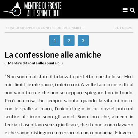
CHAT DI GRUPPO
> LA CONFESSIONE ALLE AMICHE
01/11/2025
1
2
3
La confessione alle amiche
Mentire di fronte alle spunte blu
di
“Non sono mai stato il fidanzato perfetto, questo lo so. Ho i
miei limiti, le mie paure, i miei errori. A volte faccio cose di cui
non vado fiero e che non so neppure spiegare fino in fondo.
Però una cosa l’ho sempre saputa: quando la vita mi mette
con le spalle al muro, l’unico rifugio in cui dovrei potermi
sentire al sicuro sono gli amici. Sono loro che, almeno in
teoria, ti ascoltano senza giudicare, che ti conoscono davvero
e che sanno distinguere un errore da una condanna. E invece,