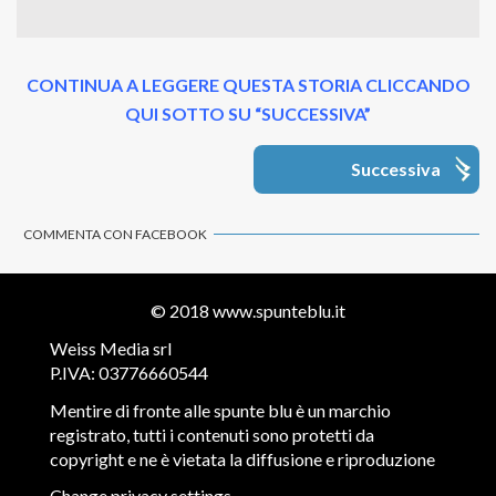
CONTINUA A LEGGERE QUESTA STORIA CLICCANDO
QUI SOTTO SU “SUCCESSIVA”
Successiva
COMMENTA CON FACEBOOK
© 2018
www.spunteblu.it
Weiss Media srl
P.IVA: 03776660544
Mentire di fronte alle spunte blu è un marchio
registrato, tutti i contenuti sono protetti da
copyright e ne è vietata la diffusione e riproduzione
Change privacy settings