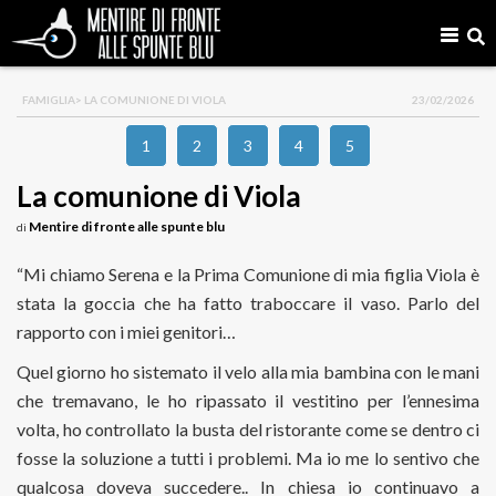
FAMIGLIA
> LA COMUNIONE DI VIOLA
23/02/2026
1
2
3
4
5
La comunione di Viola
Mentire di fronte alle spunte blu
di
“Mi chiamo Serena e la Prima Comunione di mia figlia Viola è
stata la goccia che ha fatto traboccare il vaso. Parlo del
rapporto con i miei genitori…
Quel giorno ho sistemato il velo alla mia bambina con le mani
che tremavano, le ho ripassato il vestitino per l’ennesima
volta, ho controllato la busta del ristorante come se dentro ci
fosse la soluzione a tutti i problemi. Ma io me lo sentivo che
qualcosa doveva succedere.. In chiesa io continuavo a