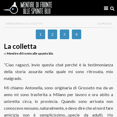
GRAVIDANZA
> LA COLLETTA
12/04/2026
1
2
3
4
La colletta
Mentire di fronte alle spunte blu
di
“Ciao ragazzi, invio questa chat perché è la testimonianza
della storia assurda nella quale mi sono ritrovata, mio
malgrado.
Mi chiamo Antonella, sono originaria di Grosseto ma da un
anno mi sono trasferita a Milano per lavoro e ora abito a
un’oretta circa, in provincia. Quando sono arrivata non
conoscevo nessuno, naturalmente, e devo dire che al nord fare
amicizia non è semplicissimo…specie da adulti. Ho