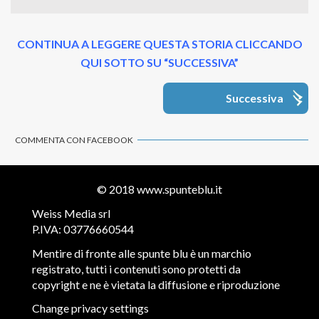
CONTINUA A LEGGERE QUESTA STORIA CLICCANDO
QUI SOTTO SU “SUCCESSIVA”
Successiva
COMMENTA CON FACEBOOK
© 2018
www.spunteblu.it
Weiss Media srl
P.IVA: 03776660544
Mentire di fronte alle spunte blu è un marchio
registrato, tutti i contenuti sono protetti da
copyright e ne è vietata la diffusione e riproduzione
Change privacy settings