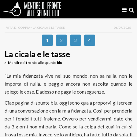
VITA DI COPPIA
> LA CICALA E LE TASSE
06/07/2026
1
2
3
4
La cicala e le tasse
Mentire di fronte alle spunte blu
di
“La mia fidanzata vive nel suo mondo, non sa nulla, non le
importa di nulla, e peggio ancora non ascolta quando le
spiego le cose. E adesso ne paga le conseguenze.
Ciao pagina di spunte blu, oggi sono qua a proporvi gli screen
di una conversazione con la mia fidanzata. Così, per prenderla
per i fondelli tutti insieme. Ovvero per vendicarmi, dato che
da 3 giorni non mi parla. Come se la colpa dei guai in cui si
trova fosse mia. Invece, ve lo anticipo, ha fatto tutto da sola. Il