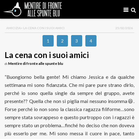
AMICIZIA
> LA CENA CON I SUOI AMICI
25/02/2026
1
2
3
4
La cena con i suoi amici
Mentire di fronte alle spunte blu
di
“Buongiorno bella gente! Mi chiamo Jessica e da qualche
settimana mi sono fidanzata. Che mi pare pure strano dirlo,
perché io sono quella single da sempre del gruppo, avete
presente?? Quella che non si piglia mai nessuno insomma
😆
.
Forse perché io non sono la classica ragazza filiforme…sono
sempre stata sovrappeso e questo purtroppo con i ragazzi è
sempre stato un problema…finché ho deciso che non doveva
più esserlo per me. Mi sono messa il cuore in pace, tanto