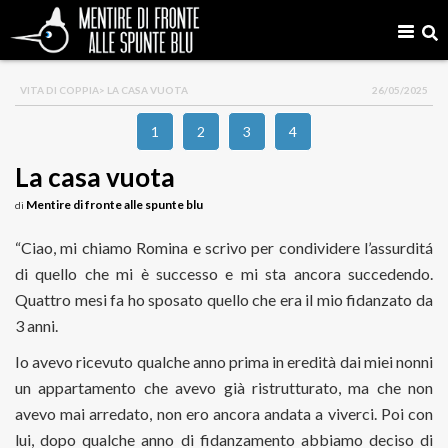
VITA DI COPPIA
> LA CASA VUOTA
26/05/2025
1
2
3
4
La casa vuota
Mentire di fronte alle spunte blu
di
“Ciao, mi chiamo Romina e scrivo per condividere l’assurditá
di quello che mi è successo e mi sta ancora succedendo.
Quattro mesi fa ho sposato quello che era il mio fidanzato da
3 anni.
Io avevo ricevuto qualche anno prima in eredità dai miei nonni
un appartamento che avevo già ristrutturato, ma che non
avevo mai arredato, non ero ancora andata a viverci. Poi con
lui, dopo qualche anno di fidanzamento abbiamo deciso di