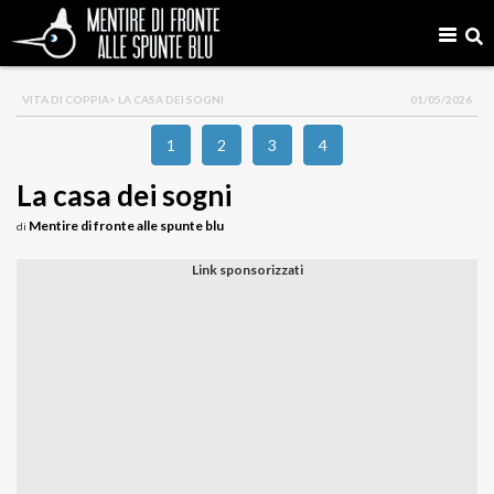
VITA DI COPPIA
> LA CASA DEI SOGNI
01/05/2026
1
2
3
4
La casa dei sogni
Mentire di fronte alle spunte blu
di