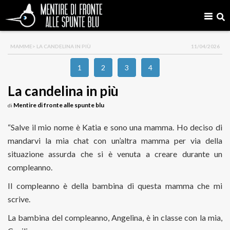
MAMME
> LA CANDELINA IN PIÙ
11/04/2026
1
2
3
4
La candelina in più
Mentire di fronte alle spunte blu
di
“Salve il mio nome è Katia e sono una mamma. Ho deciso di
mandarvi la mia chat con un’altra mamma per via della
situazione assurda che si è venuta a creare durante un
compleanno.
Il compleanno è della bambina di questa mamma che mi
scrive.
La bambina del compleanno, Angelina, è in classe con la mia,